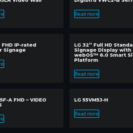
5LA Video Wall
Digibird VWC2-B Ser
re
Read more
” FHD IP-rated
LG 32” Full HD Stand
r Signage
Signage Display with
webOS™ 6.0 Smart S
Platform
re
Read more
5F-A FHD – VIDEO
LG 55VM5J-H
5
Read more
re