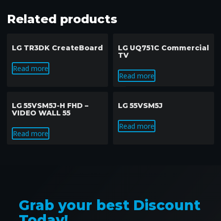
Related products
LG TR3DK CreateBoard
LG UQ751C Commercial
TV
Read more
Read more
LG 55VSM5J-H FHD –
LG 55VSM5J
VIDEO WALL 55
Read more
Read more
Grab your best Discount
Today!