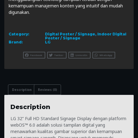
kemampuan manajemen konten yang intuitif dan mudah
digunakan.
Category:
Digital Poster / Signage
,
Indoor Digital
Poster / Signage
Brand:
LG
Facebook
Twitter
LinkedIn
WhatsApp
Description
Reviews (0)
Description
LG 32” Full HD Standard Signage Display dengan platform
webOS™ 6.0 adalah solusi tampilan digital yang
menawarkan kualitas gambar superior dan kemampuan
smart signage canggih. Dirancang untuk memenuhi