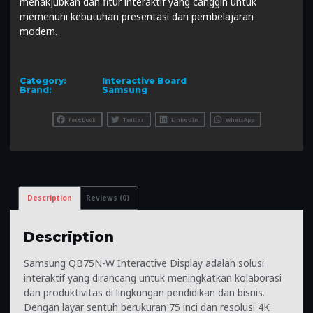
menakjubkan dan fitur interaktif yang canggih untuk
memenuhi kebutuhan presentasi dan pembelajaran
modern.
Category:
Interactive Board
Brand:
Samsung
Facebook
Twitter
LinkedIn
WhatsApp
Description
Reviews (0)
Description
Samsung QB75N-W Interactive Display adalah solusi
interaktif yang dirancang untuk meningkatkan kolaborasi
dan produktivitas di lingkungan pendidikan dan bisnis.
Dengan layar sentuh berukuran 75 inci dan resolusi 4K