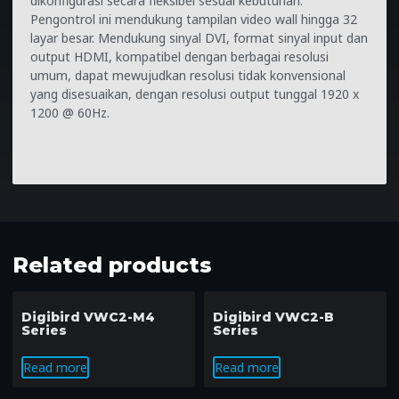
dikonfigurasi secara fleksibel sesuai kebutuhan.
Pengontrol ini mendukung tampilan video wall hingga 32
layar besar. Mendukung sinyal DVI, format sinyal input dan
output HDMI, kompatibel dengan berbagai resolusi
umum, dapat mewujudkan resolusi tidak konvensional
yang disesuaikan, dengan resolusi output tunggal 1920 x
1200 @ 60Hz.
Related products
Digibird VWC2-M4
Digibird VWC2-B
Series
Series
Read more
Read more