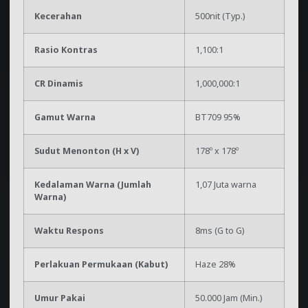
Kecerahan
500nit (Typ.)
Rasio Kontras
1,100:1
CR Dinamis
1,000,000:1
Gamut Warna
BT709 95%
Sudut Menonton (H x V)
178º x 178º
Kedalaman Warna (Jumlah
1,07 Juta warna
Warna)
Waktu Respons
8ms (G to G)
Perlakuan Permukaan (Kabut)
Haze 28%
Umur Pakai
50.000 Jam (Min.)