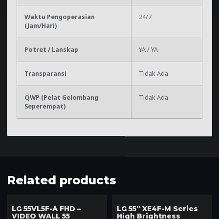
Waktu Pengoperasian
24/7
(Jam/Hari)
Potret / Lanskap
YA / YA
Transparansi
Tidak Ada
QWP (Pelat Gelombang
Tidak Ada
Seperempat)
Related products
LG 55VL5F-A FHD –
LG 55” XE4F-M Series
VIDEO WALL 55
High Brightness